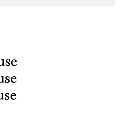
se
se
se