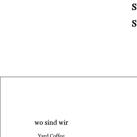
sam
son
wo sind wir
Yard Coffee