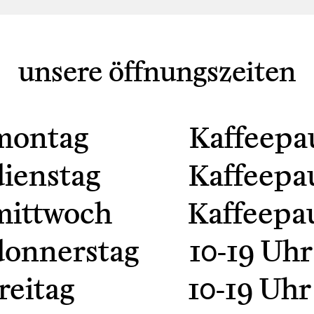
unsere öffnungszeiten
tag Kaffeepau
nstag Kaffeepau
twoch Kaffeepau
nerstag 10-19 Uhr
itag 10-19 Uhr